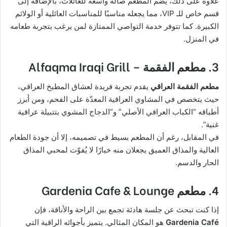
علاوة على ذلك، يضم المطعم صالة واسعة للعائلات، بالإضافة إلى
قسم خاص للـ VIP، مما يجعله مناسبًا للمناسبات العائلية أو الولائم
الكبيرة. كما تتوفر خدمة التواصي الممتازة لمن يرغب بتجربة طعامه
في المنزل.
3. مطعم الفقمة – Alfaqma Iraqi Grill
مطعم الفقمة العراقي
يقدم تجربة فريدة لعشاق المطبخ العراقي،
حيث يتخصص في المشاوي العراقية المعدّة على الفحم، ومن أبرز
أطباقه “الكباب العراقي الأصلي” و”الدجاج المشوي بتتبيلة عراقية
غنية”.
في المقابل، رغم أن المطعم بسيط في تصميمه، إلا أن جودة الطعام
العالية والمذاق العميق يجعلان منه خيارًا لا يُفوّت لمحبي المذاق
الحار والدسم.
4. مطعم Gardenia Cafe & Lounge
إذا كنت تبحث عن جلسة هادئة تجمع بين الراحة والأناقة، فإن
Gardenia Café
هو المكان المثالي. يتميز بأجوائه الراقية التي