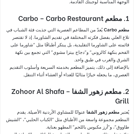
الوجهة المناسبة لوجبتك القادمة.
1. مطعم Carbo – Carbo Restaurant
مطعم Carbo
يُعدّ من المطاعم العصرية التي جذبت فئة الشباب في
تلاع العلي بفضل فكرته المختلفة في تقديم الشاورما. إذ لا تقتصر
قائمته على الشاورما التقليدية، بل يبتكر أطباقًا مثل “شاورما على
الفحم بنكهة كالزوني” و”دجاج بيتزا مشوي” التي تجمع بين نكهة
الشرق والغرب في طبق واحد.
بالإضافة إلى ذلك، يتميز المطعم بخدمته السريعة وأسلوب التقديم
العصري، ما يجعله خيارًا مثاليًا للغداء أو العشاء أثناء التنقل.
2. مطعم زهور الشفا – Zohoor Al Shafa
Grill
يُعتبر
مطعم زهور الشفا
عنوانًا للمشاوي الأردنية الأصيلة. يقدم
المطعم مجموعة واسعة من الأطباق مثل “الكباب الحلبي”، “الشيش
طاووق”، و”أرز مكبوس باللحم” المطهو بعناية.