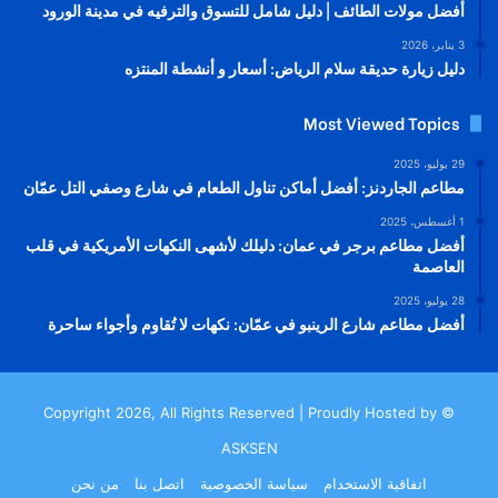
أفضل مولات الطائف | دليل شامل للتسوق والترفيه في مدينة الورود
3 يناير، 2026
دليل زيارة حديقة سلام الرياض: أسعار و أنشطة المنتزه
Most Viewed Topics
29 يوليو، 2025
مطاعم الجاردنز: أفضل أماكن تناول الطعام في شارع وصفي التل عمّان
1 أغسطس، 2025
أفضل مطاعم برجر في عمان: دليلك لأشهى النكهات الأمريكية في قلب
العاصمة
28 يوليو، 2025
أفضل مطاعم شارع الرينبو في عمّان: نكهات لا تُقاوم وأجواء ساحرة
© Copyright 2026, All Rights Reserved | Proudly Hosted by
ASKSEN
اتفاقية الاستخدام
سياسة الخصوصية
اتصل بنا
من نحن