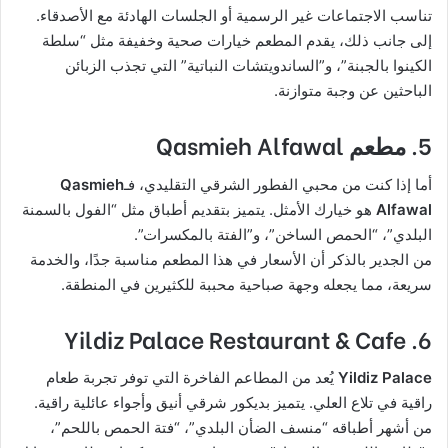
تناسب الاجتماعات غير الرسمية أو الجلسات الهادئة مع الأصدقاء.
إلى جانب ذلك، يقدم المطعم خيارات صحية وخفيفة مثل “سلطة
الكينوا بالجبنة”، و”الساندويتشات النباتية” التي تجذب الزبائن
الباحثين عن وجبة متوازنة.
5. مطعم Qasmieh Alfawal
أما إذا كنت من محبي الفطور الشرقي التقليدي، فـ
Qasmieh
Alfawal
هو خيارك الأمثل. يتميز بتقديم أطباق مثل “الفول بالسمنة
البلدي”، “الحمص الساخن”، و”الفتة بالمكسرات”.
من الجدير بالذكر أن الأسعار في هذا المطعم مناسبة جدًا، والخدمة
سريعة، مما يجعله وجهة صباحية محببة للكثيرين في المنطقة.
6. Yildiz Palace Restaurant & Cafe
Yildiz Palace
يُعد من المطاعم الفاخرة التي توفر تجربة طعام
راقية في تلاع العلي. يتميز بديكور شرقي أنيق وأجواء عائلية راقية.
من أشهر أطباقه “منسف الضأن البلدي”، “فتة الحمص باللحم”،