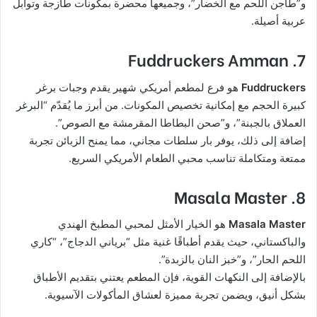
و”طاجن اللحم مع الخضار”، وجميعها محضرة بمكونات طازجة وتوابل
عربية أصيلة.
7. Fuddruckers Amman
Fuddruckers
هو فرع لمطعم أمريكي شهير يقدم وجبات برغر
كبيرة الحجم مع إمكانية تخصيص المكونات. من أبرز ما يُقدّم “البرغر
العملاق بالجبنة”، و”صحن البطاطا المقرمشة مع الصوص”.
إضافة إلى ذلك، يوفر بار سلطات مجاني، مما يمنح الزبائن تجربة
ممتعة ومتكاملة تناسب محبي الطعام الأمريكي السريع.
8. Masala Master
Masala Master
هو الخيار الأمثل لمحبي المطبخ الهندي
والباكستاني، حيث يقدم أطباقًا غنية مثل “برياني الدجاج”، “كاري
اللحم الحار”، و”خبز النان بالزبدة”.
بالإضافة إلى النكهات القوية، فإن المطعم يعتني بتقديم الأطباق
بشكل أنيق، ويضمن تجربة مميزة لعشاق المأكولات الآسيوية.