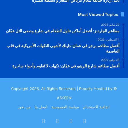
Most Viewed Topics
29 يوليو، 2025
مطاعم الجاردنز: أفضل أماكن تناول الطعام في شارع وصفي التل عمّان
1 أغسطس، 2025
أفضل مطاعم برجر في عمان: دليلك لأشهى النكهات الأمريكية في قلب
العاصمة
28 يوليو، 2025
أفضل مطاعم شارع الرينبو في عمّان: نكهات لا تُقاوم وأجواء ساحرة
© Copyright 2026, All Rights Reserved | Proudly Hosted by
ASKSEN
اتفاقية الاستخدام
سياسة الخصوصية
اتصل بنا
من نحن
فيسبوك
‫X
‫YouTube
انستقرام